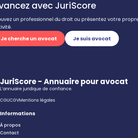
vancez avec JuriScore
ouvez un professionnel du droit ou présentez votre propr
ivité.
Je cherche un avocat
Je suis avocat
JuriScore - Annuaire pour avocat
L’annuaire juridique de confiance.
CGU
CGV
Mentions légales
Informations
À propos
Contact