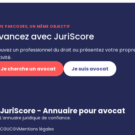
UX PARCOURS, UN MÊME OBJECTIF
vancez avec JuriScore
ouvez un professionnel du droit ou présentez votre propr
ivité.
Je cherche un avocat
Je suis avocat
JuriScore - Annuaire pour avocat
L’annuaire juridique de confiance.
CGU
CGV
Mentions légales