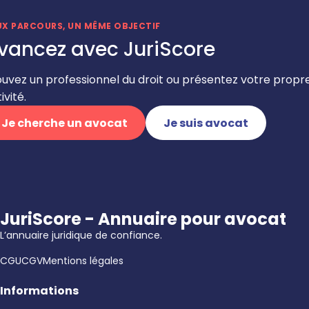
UX PARCOURS, UN MÊME OBJECTIF
vancez avec JuriScore
ouvez un professionnel du droit ou présentez votre propr
ivité.
Je cherche un avocat
Je suis avocat
JuriScore - Annuaire pour avocat
L’annuaire juridique de confiance.
CGU
CGV
Mentions légales
Informations