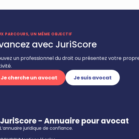
UX PARCOURS, UN MÊME OBJECTIF
vancez avec JuriScore
ouvez un professionnel du droit ou présentez votre propr
ivité.
Je cherche un avocat
Je suis avocat
JuriScore - Annuaire pour avocat
L’annuaire juridique de confiance.