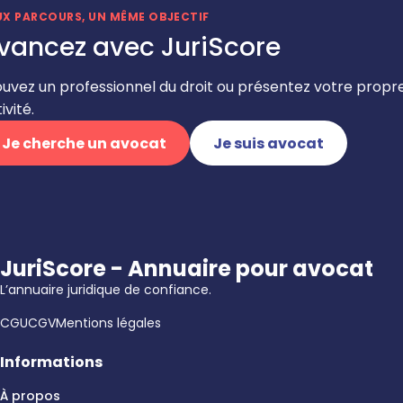
UX PARCOURS, UN MÊME OBJECTIF
vancez avec JuriScore
ouvez un professionnel du droit ou présentez votre propr
ivité.
Je cherche un avocat
Je suis avocat
JuriScore - Annuaire pour avocat
L’annuaire juridique de confiance.
CGU
CGV
Mentions légales
Informations
À propos