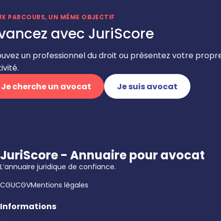
UX PARCOURS, UN MÊME OBJECTIF
vancez avec JuriScore
ouvez un professionnel du droit ou présentez votre propr
ivité.
Je cherche un avocat
Je suis avocat
JuriScore - Annuaire pour avocat
L’annuaire juridique de confiance.
CGU
CGV
Mentions légales
Informations