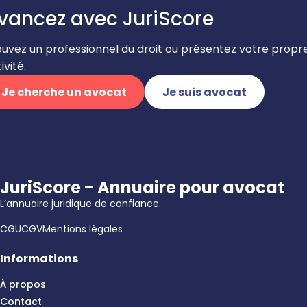
vancez avec JuriScore
ouvez un professionnel du droit ou présentez votre propr
ivité.
Je cherche un avocat
Je suis avocat
JuriScore - Annuaire pour avocat
L’annuaire juridique de confiance.
CGU
CGV
Mentions légales
Informations
À propos
Contact