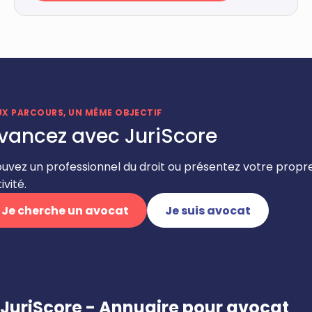
UX PARCOURS, UN MÊME OBJECTIF
vancez avec JuriScore
ouvez un professionnel du droit ou présentez votre propr
ivité.
Je cherche un avocat
Je suis avocat
JuriScore - Annuaire pour avocat