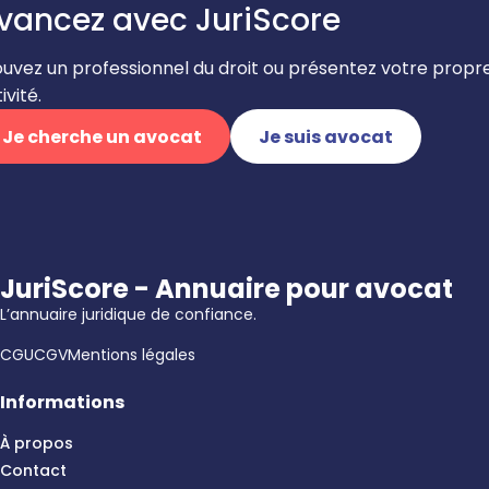
vancez avec JuriScore
ouvez un professionnel du droit ou présentez votre propr
ivité.
Je cherche un avocat
Je suis avocat
JuriScore - Annuaire pour avocat
L’annuaire juridique de confiance.
CGU
CGV
Mentions légales
Informations
À propos
Contact