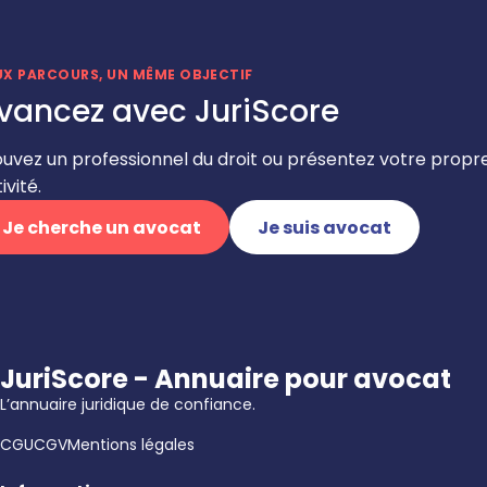
UX PARCOURS, UN MÊME OBJECTIF
vancez avec JuriScore
ouvez un professionnel du droit ou présentez votre propr
ivité.
Je cherche un avocat
Je suis avocat
JuriScore - Annuaire pour avocat
L’annuaire juridique de confiance.
CGU
CGV
Mentions légales