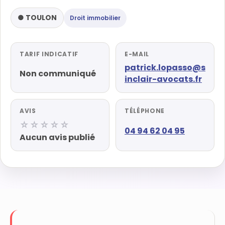
● TOULON
Droit immobilier
TARIF INDICATIF
E-MAIL
patrick.lopasso@s
Non communiqué
inclair-avocats.fr
AVIS
TÉLÉPHONE
☆☆☆☆☆
04 94 62 04 95
Aucun avis publié