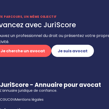
UX PARCOURS, UN MÊME OBJECTIF
vancez avec JuriScore
ouvez un professionnel du droit ou présentez votre propr
ivité.
Je cherche un avocat
Je suis avocat
JuriScore - Annuaire pour avocat
L’annuaire juridique de confiance.
CGU
CGV
Mentions légales