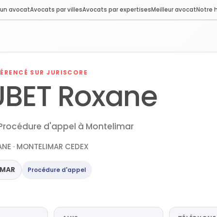
 un avocat
Avocats par villes
Avocats par expertises
Meilleur avocat
Notre h
ÉRENCÉ SUR JURISCORE
UBET Roxane
Procédure d'appel à Montelimar
NE · MONTELIMAR CEDEX
IMAR
Procédure d'appel