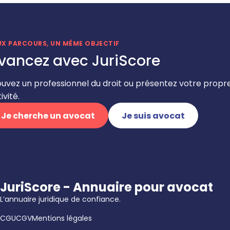
UX PARCOURS, UN MÊME OBJECTIF
vancez avec JuriScore
ouvez un professionnel du droit ou présentez votre propr
ivité.
Je cherche un avocat
Je suis avocat
JuriScore - Annuaire pour avocat
L’annuaire juridique de confiance.
CGU
CGV
Mentions légales