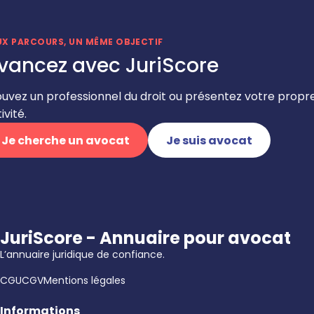
UX PARCOURS, UN MÊME OBJECTIF
vancez avec JuriScore
ouvez un professionnel du droit ou présentez votre propr
ivité.
Je cherche un avocat
Je suis avocat
JuriScore - Annuaire pour avocat
L’annuaire juridique de confiance.
CGU
CGV
Mentions légales
Informations