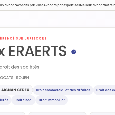
 un avocat
Avocats par villes
Avocats par expertises
Meilleur avocat
Notre h
ÉRENCÉ SUR JURISCORE
x ERAERTS
✓
droit des sociétés
OCATS · ROUEN
 AIGNAN CEDEX
Droit commercial et des affaires
Droit des c
iétés
Droit fiscal
Droit immobilier