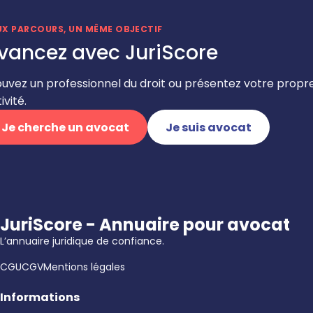
UX PARCOURS, UN MÊME OBJECTIF
vancez avec JuriScore
ouvez un professionnel du droit ou présentez votre propr
ivité.
Je cherche un avocat
Je suis avocat
JuriScore - Annuaire pour avocat
L’annuaire juridique de confiance.
CGU
CGV
Mentions légales
Informations