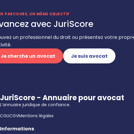
UX PARCOURS, UN MÊME OBJECTIF
vancez avec JuriScore
ouvez un professionnel du droit ou présentez votre propr
ivité.
Je cherche un avocat
Je suis avocat
JuriScore - Annuaire pour avocat
L’annuaire juridique de confiance.
CGU
CGV
Mentions légales
Informations