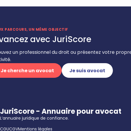
UX PARCOURS, UN MÊME OBJECTIF
vancez avec JuriScore
ouvez un professionnel du droit ou présentez votre propr
ivité.
Je cherche un avocat
Je suis avocat
JuriScore - Annuaire pour avocat
L’annuaire juridique de confiance.
CGU
CGV
Mentions légales