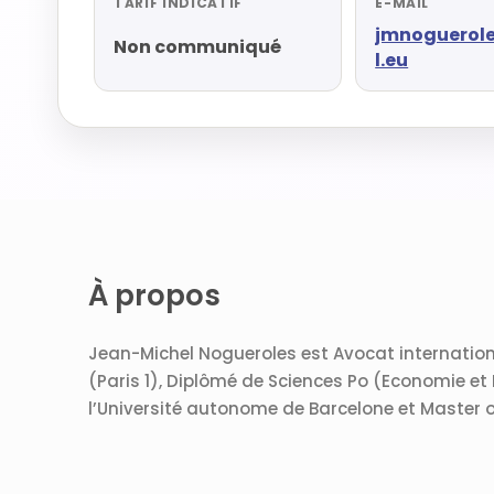
TARIF INDICATIF
E-MAIL
jmnoguerol
Non communiqué
l.eu
À propos
Jean-Michel Nogueroles est Avocat internation
(Paris 1), Diplômé de Sciences Po (Economie e
l’Université autonome de Barcelone et Master of