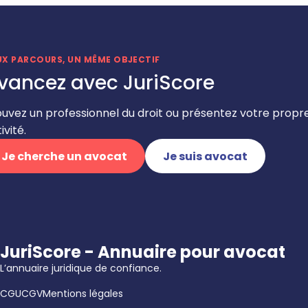
UX PARCOURS, UN MÊME OBJECTIF
vancez avec JuriScore
ouvez un professionnel du droit ou présentez votre propr
ivité.
Je cherche un avocat
Je suis avocat
JuriScore - Annuaire pour avocat
L’annuaire juridique de confiance.
CGU
CGV
Mentions légales