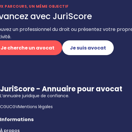
UX PARCOURS, UN MÊME OBJECTIF
vancez avec JuriScore
ouvez un professionnel du droit ou présentez votre propr
ivité.
Je cherche un avocat
Je suis avocat
JuriScore - Annuaire pour avocat
L’annuaire juridique de confiance.
CGU
CGV
Mentions légales
Informations
À propos