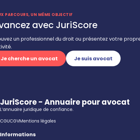
UX PARCOURS, UN MÊME OBJECTIF
vancez avec JuriScore
ouvez un professionnel du droit ou présentez votre propr
ivité.
Je cherche un avocat
Je suis avocat
JuriScore - Annuaire pour avocat
L’annuaire juridique de confiance.
CGU
CGV
Mentions légales
Informations