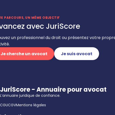
UX PARCOURS, UN MÊME OBJECTIF
vancez avec JuriScore
ouvez un professionnel du droit ou présentez votre propr
ivité.
Je cherche un avocat
Je suis avocat
JuriScore - Annuaire pour avocat
L’annuaire juridique de confiance.
CGU
CGV
Mentions légales