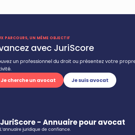
UX PARCOURS, UN MÊME OBJECTIF
vancez avec JuriScore
ouvez un professionnel du droit ou présentez votre propr
ivité.
Je cherche un avocat
Je suis avocat
JuriScore - Annuaire pour avocat
L’annuaire juridique de confiance.