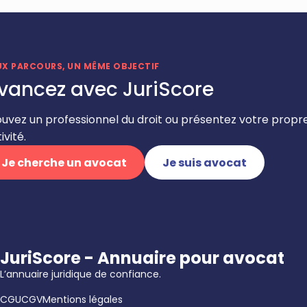
UX PARCOURS, UN MÊME OBJECTIF
vancez avec JuriScore
ouvez un professionnel du droit ou présentez votre propr
ivité.
Je cherche un avocat
Je suis avocat
JuriScore - Annuaire pour avocat
L’annuaire juridique de confiance.
CGU
CGV
Mentions légales