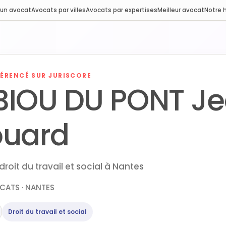
 un avocat
Avocats par villes
Avocats par expertises
Meilleur avocat
Notre h
ÉRENCÉ SUR JURISCORE
BIOU DU PONT J
ouard
roit du travail et social à Nantes
CATS · NANTES
Droit du travail et social