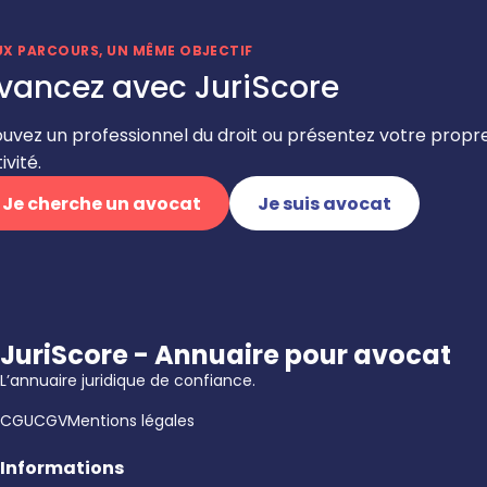
UX PARCOURS, UN MÊME OBJECTIF
vancez avec JuriScore
ouvez un professionnel du droit ou présentez votre propr
ivité.
Je cherche un avocat
Je suis avocat
JuriScore - Annuaire pour avocat
L’annuaire juridique de confiance.
CGU
CGV
Mentions légales
Informations