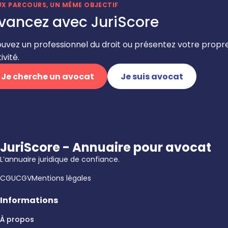
UX PARCOURS, UN MÊME OBJECTIF
vancez avec JuriScore
ouvez un professionnel du droit ou présentez votre propr
ivité.
Je cherche un avocat
Je suis avocat
JuriScore - Annuaire pour avocat
L’annuaire juridique de confiance.
CGU
CGV
Mentions légales
Informations
À propos