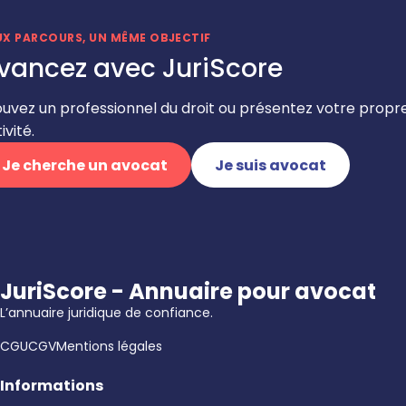
UX PARCOURS, UN MÊME OBJECTIF
vancez avec JuriScore
ouvez un professionnel du droit ou présentez votre propr
ivité.
Je cherche un avocat
Je suis avocat
JuriScore - Annuaire pour avocat
L’annuaire juridique de confiance.
CGU
CGV
Mentions légales
Informations