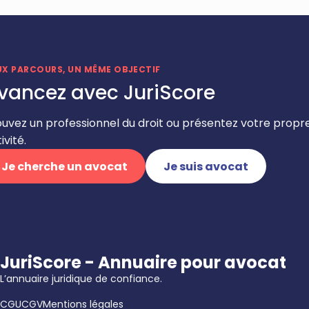
UX PARCOURS, UN MÊME OBJECTIF
vancez avec JuriScore
ouvez un professionnel du droit ou présentez votre propr
ivité.
Je cherche un avocat
Je suis avocat
JuriScore - Annuaire pour avocat
L’annuaire juridique de confiance.
CGU
CGV
Mentions légales