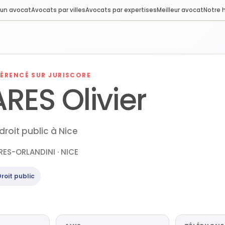
 un avocat
Avocats par villes
Avocats par expertises
Meilleur avocat
Notre h
ÉRENCÉ SUR JURISCORE
RES Olivier
roit public à Nice
ES-ORLANDINI · NICE
Droit public