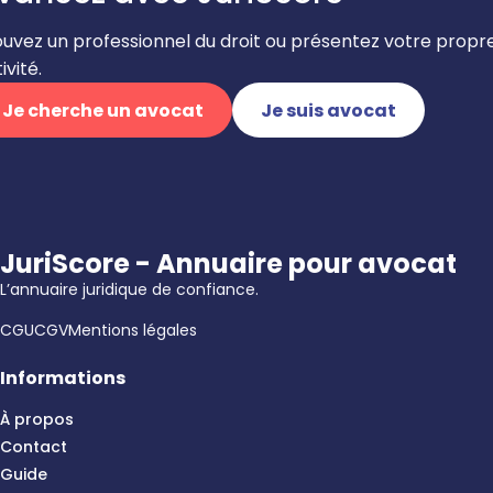
ouvez un professionnel du droit ou présentez votre propr
ivité.
Je cherche un avocat
Je suis avocat
JuriScore - Annuaire pour avocat
L’annuaire juridique de confiance.
CGU
CGV
Mentions légales
Informations
À propos
Contact
Guide