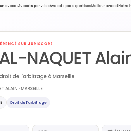
 un avocat
Avocats par villes
Avocats par expertises
Meilleur avocat
Notre h
ÉRENCÉ SUR JURISCORE
AL-NAQUET Alai
roit de l'arbitrage à Marseille
T ALAIN · MARSEILLE
LE
Droit de l'arbitrage