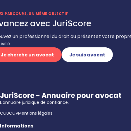
UX PARCOURS, UN MÊME OBJECTIF
vancez avec JuriScore
ouvez un professionnel du droit ou présentez votre propr
ivité.
Je cherche un avocat
Je suis avocat
JuriScore - Annuaire pour avocat
L’annuaire juridique de confiance.
CGU
CGV
Mentions légales
Informations