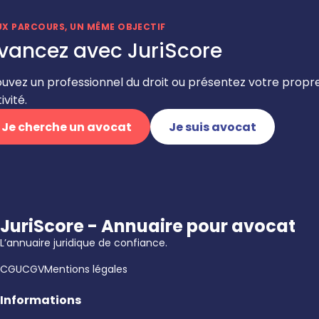
UX PARCOURS, UN MÊME OBJECTIF
vancez avec JuriScore
ouvez un professionnel du droit ou présentez votre propr
ivité.
Je cherche un avocat
Je suis avocat
JuriScore - Annuaire pour avocat
L’annuaire juridique de confiance.
CGU
CGV
Mentions légales
Informations