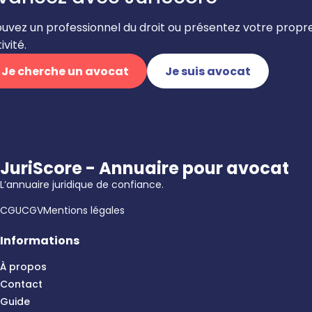
ouvez un professionnel du droit ou présentez votre propr
ivité.
Je cherche un avocat
Je suis avocat
JuriScore - Annuaire pour avocat
L’annuaire juridique de confiance.
CGU
CGV
Mentions légales
Informations
À propos
Contact
Guide