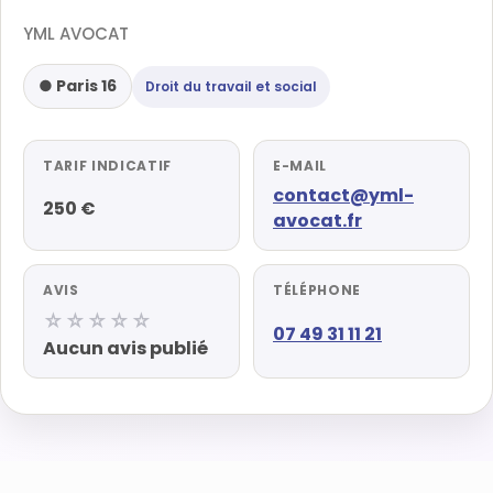
YML AVOCAT
● Paris 16
Droit du travail et social
TARIF INDICATIF
E-MAIL
contact@yml-
250 €
avocat.fr
AVIS
TÉLÉPHONE
☆☆☆☆☆
07 49 31 11 21
Aucun avis publié