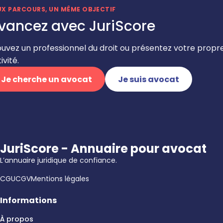
UX PARCOURS, UN MÊME OBJECTIF
vancez avec JuriScore
ouvez un professionnel du droit ou présentez votre propr
ivité.
Je cherche un avocat
Je suis avocat
JuriScore - Annuaire pour avocat
L’annuaire juridique de confiance.
CGU
CGV
Mentions légales
Informations
À propos