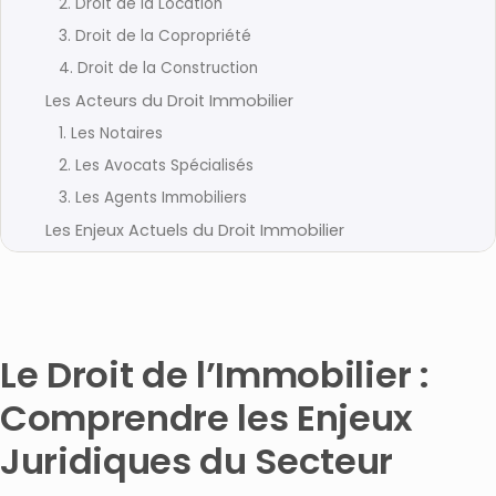
2. Droit de la Location
3. Droit de la Copropriété
4. Droit de la Construction
Les Acteurs du Droit Immobilier
1. Les Notaires
2. Les Avocats Spécialisés
3. Les Agents Immobiliers
Les Enjeux Actuels du Droit Immobilier
1. La Transition Écologique et Énergétique
2. L’Impact de la Crise Sanitaire
3. La Régulation des Locations Courte Durée
4. L’Émergence des PropTech
Le Droit de l’Immobilier :
Le Droit Immobilier face aux Crises
Comprendre les Enjeux
1. La Transition Écologique
Juridiques du Secteur
2. La Digitalisation du Secteur
3. L’Évolution des Modes d’Habitat