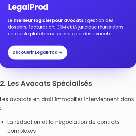
LegalProd
Le
meilleur logiciel pour avocats
: gestion des
dossiers, facturation, CRM et IA juridique réunis dans
une seule plateforme pensée par des avocats.
Découvrir LegalProd
2. Les Avocats Spécialisés
Les avocats en droit immobilier interviennent dans
:
La rédaction et la négociation de contrats
complexes