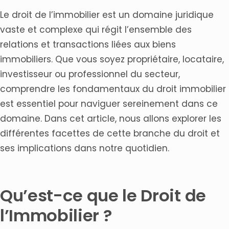
Foire Aux Questions
Le droit de l’immobilier est un domaine juridique
Quelles sont les principales règles et réglementations
vaste et complexe qui régit l’ensemble des
du droit de l’immobilier en France ?
relations et transactions liées aux biens
Comment débuter dans le domaine du droit de
immobiliers. Que vous soyez propriétaire, locataire,
l’immobilier pour les débutants ?
investisseur ou professionnel du secteur,
Quelles sont les normes et politiques essentielles à
connaître en droit de l’immobilier ?
comprendre les fondamentaux du droit immobilier
Comment assurer la conformité avec le droit de
est essentiel pour naviguer sereinement dans ce
l’immobilier lors d’une transaction ?
domaine. Dans cet article, nous allons explorer les
différentes facettes de cette branche du droit et
ses implications dans notre quotidien.
Qu’est-ce que le Droit de
l’Immobilier ?