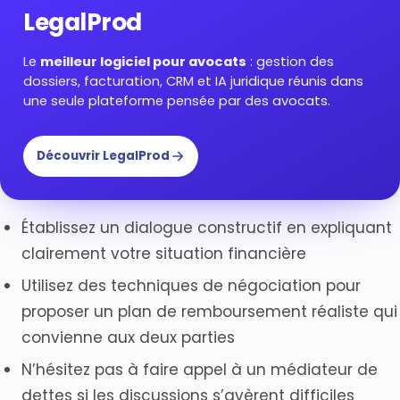
LegalProd
Le
meilleur logiciel pour avocats
: gestion des
dossiers, facturation, CRM et IA juridique réunis dans
une seule plateforme pensée par des avocats.
Découvrir LegalProd
Établissez un dialogue constructif en expliquant
clairement votre situation financière
Utilisez des techniques de négociation pour
proposer un plan de remboursement réaliste qui
convienne aux deux parties
N’hésitez pas à faire appel à un médiateur de
dettes si les discussions s’avèrent difficiles