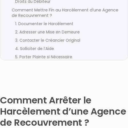
Droits du Débiteur
Comment Mettre Fin au Harcèlement d’une Agence
de Recouvrement ?
1. Documenter le Harcèlement
2. Adresser une Mise en Demeure
3. Contacter le Créancier Original
4. Solliciter de l’Aide
5. Porter Plainte si Nécessaire
Médiation et Négociation avec les Agences de
Recouvrement
1. Documenter le Harcèlement
2. Adresser une Mise en Demeure
3. Contacter le Créancier Original
Comment Arrêter le
4. Porter Plainte si Nécessaire
Harcèlement d’une Agence
Recours Légaux et Sanctions
de Recouvrement ?
Impact Psychologique du Harcèlement et Soutien
Disponible