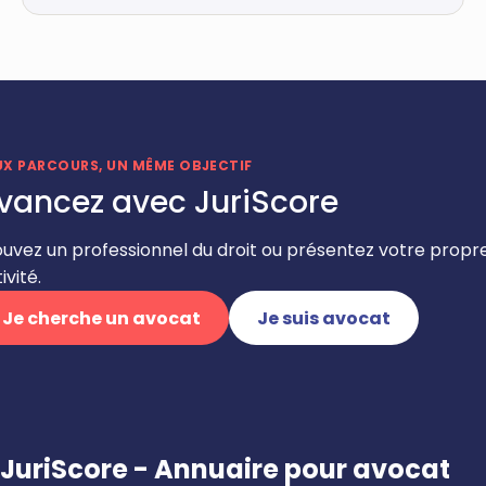
UX PARCOURS, UN MÊME OBJECTIF
vancez avec JuriScore
ouvez un professionnel du droit ou présentez votre propr
ivité.
Je cherche un avocat
Je suis avocat
JuriScore - Annuaire pour avocat