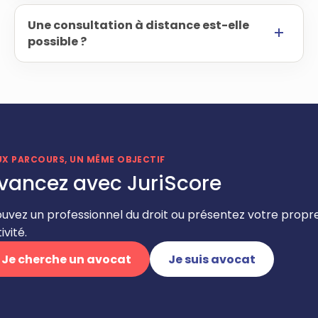
Une consultation à distance est-elle
possible ?
UX PARCOURS, UN MÊME OBJECTIF
vancez avec JuriScore
ouvez un professionnel du droit ou présentez votre propr
ivité.
Je cherche un avocat
Je suis avocat