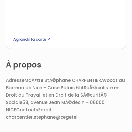
Agrandir la carte ↗
À propos
AdresseMaÃ®tre StÃ©phane CHARPENTIERAvocat au
Barreau de Nice – Case Palais 614SpÃ©cialiste en
Droit du Travail et en Droit de la SÃ©curitÃ©
Sociale58, avenue Jean MÃ©decin – 06000
NICEContactsEmail :
charpentier.stephane@cegetel.