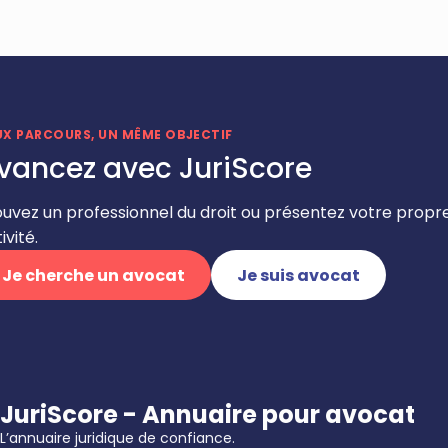
UX PARCOURS, UN MÊME OBJECTIF
vancez avec JuriScore
ouvez un professionnel du droit ou présentez votre propr
ivité.
Je cherche un avocat
Je suis avocat
JuriScore - Annuaire pour avocat
L’annuaire juridique de confiance.