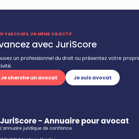
UX PARCOURS, UN MÊME OBJECTIF
vancez avec JuriScore
ouvez un professionnel du droit ou présentez votre propr
ivité.
Je cherche un avocat
Je suis avocat
JuriScore - Annuaire pour avocat
L’annuaire juridique de confiance.