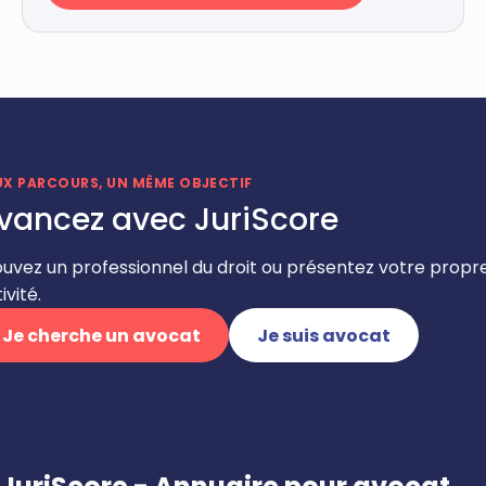
UX PARCOURS, UN MÊME OBJECTIF
vancez avec JuriScore
ouvez un professionnel du droit ou présentez votre propr
ivité.
Je cherche un avocat
Je suis avocat