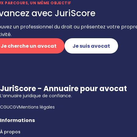
UX PARCOURS, UN MÊME OBJECTIF
vancez avec JuriScore
ouvez un professionnel du droit ou présentez votre propr
ivité.
Je cherche un avocat
Je suis avocat
JuriScore - Annuaire pour avocat
L’annuaire juridique de confiance.
CGU
CGV
Mentions légales
Informations
À propos