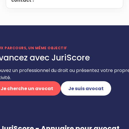
contact ?
UX PARCOURS, UN MÊME OBJECTIF
vancez avec JuriScore
ouvez un professionnel du droit ou présentez votre propr
ivité.
Je cherche un avocat
Je suis avocat
JuriScore - Annuaire pour avocat