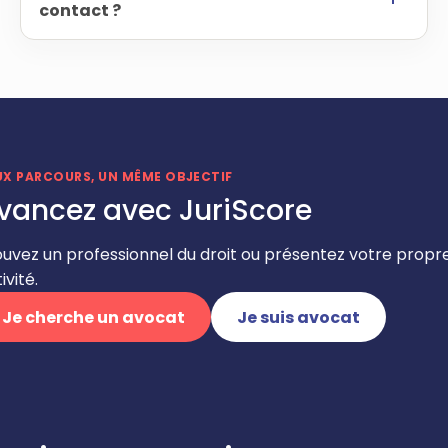
contact ?
UX PARCOURS, UN MÊME OBJECTIF
vancez avec JuriScore
ouvez un professionnel du droit ou présentez votre propr
ivité.
Je cherche un avocat
Je suis avocat