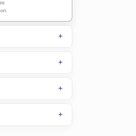
es
ion.