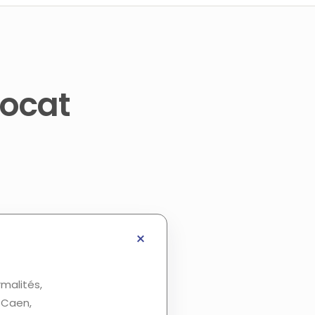
vocat
rmalités,
s Caen,