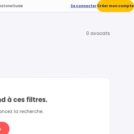
istoire
Guide
Se connecter
Créer mon compte
0 avocats
à ces filtres.
elancez la recherche.
s