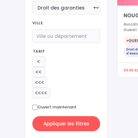
NOUG
VILLE
Avocate
Gueret
GUE
●
Droit 
TARIF
d'exec
€
05 55 5
€€
€€€
€€€€
Ouvert maintenant
Appliquer les filtres