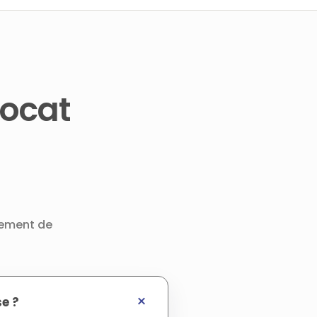
vocat
tement de
e ?