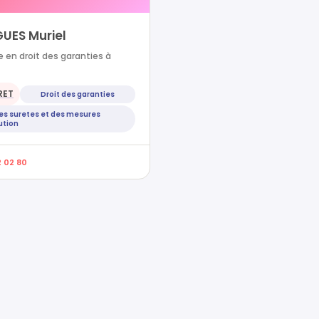
UES Muriel
 en droit des garanties à
RET
Droit des garanties
des suretes et des mesures
ution
2 02 80