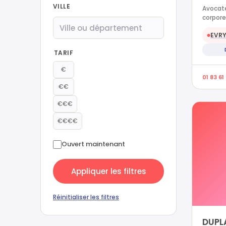
VILLE
Avocat
corpore
EVR
●
TARIF
€
01 83 61
€€
€€€
€€€€
Ouvert maintenant
Appliquer les filtres
Réinitialiser les filtres
DUPLA