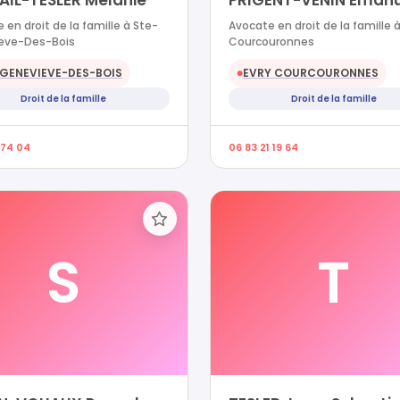
AIL-TESLER Melanie
PRIGENT-VENIN Emanu
 en droit de la famille à Ste-
Avocate en droit de la famille à
eve-Des-Bois
Courcouronnes
GENEVIEVE-DES-BOIS
EVRY COURCOURONNES
●
Droit de la famille
Droit de la famille
 74 04
06 83 21 19 64
S
T