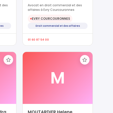
t des
Avocat en droit commercial et des
affaires à Evry Courcouronnes
EVRY COURCOURONNES
●
res
Droit commercial et des affaires
01 60 87 54 00
M
dra
MOUTARDIER Helene