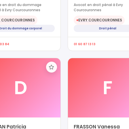
e en droit du dommage
Avocat en droit pénal à Evry
l à Evry Courcouronnes
Courcouronnes
Y COURCOURONNES
EVRY COURCOURONNES
●
Droit du dommage corporel
Droit pénal
 03 84
01 60 87 13 13
D
F
N Patricia
FRASSON Vanessa