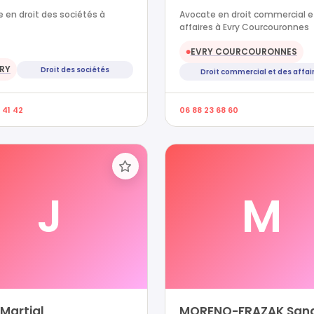
 en droit des sociétés à
Avocate en droit commercial e
affaires à Evry Courcouronnes
EVRY COURCOURONNES
●
RY
Droit des sociétés
Droit commercial et des affai
 41 42
06 88 23 68 60
J
M
Martial
MORENO-FRAZAK San