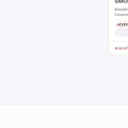
SIMO
Avocate
Courco
EVR
●
01 60 8