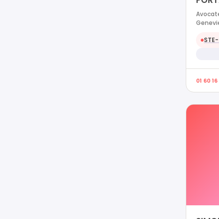
PORT
Avocate
Genevi
STE-
●
01 60 16