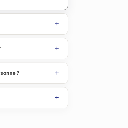
?
ssonne ?