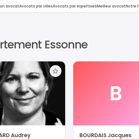
 un avocat
Avocats par villes
Avocats par expertises
Meilleur avocat
Notre h
artement Essonne
B
ARD Audrey
BOURDAIS Jacques