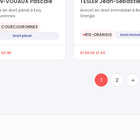
N-VOUAUX Pascale
TESLER Jean-Sebasti
 en droit pénal à Evry
Avocat en droit immobilier à Ri
uronnes
Orangis
Y COURCOURONNES
RIS-ORANGIS
Droit immob
●
Droit pénal
7 00 85
01 69 06 21 44
1
2
→