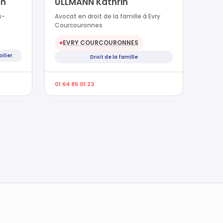
en
ULLMANN Kathrin
s-
Avocat en droit de la famille à Evry
Courcouronnes
EVRY COURCOURONNES
●
ilier
Droit de la famille
01 64 85 01 23