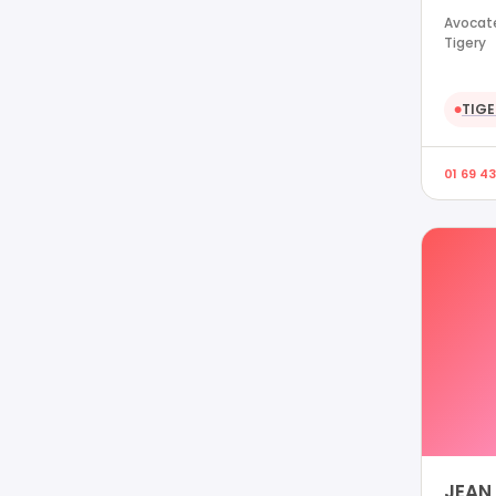
Avocate
Tigery
TIGE
●
01 69 43
JEAN 